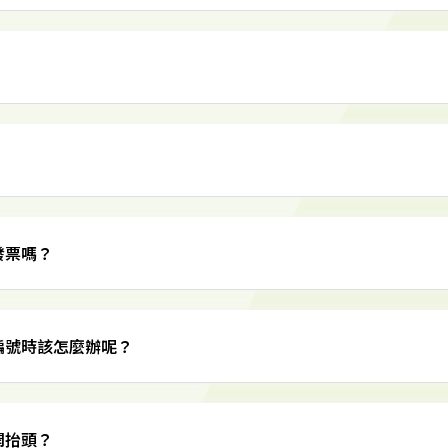
發票嗎？
編號時該怎麼辦呢？
開抬頭？