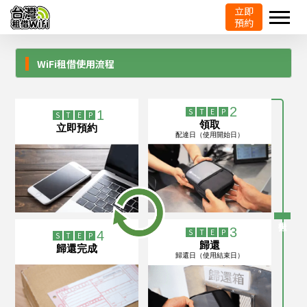
立即
預約
WiFi租借使用流程
2
S
T
E
P
1
S
T
E
P
領取
立即預約
配達日（使用開始日）
3
S
T
E
P
4
S
T
E
P
歸還
歸還完成
歸還日（使用結束日）