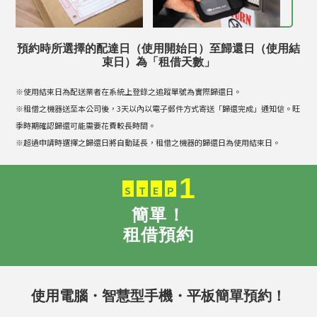
預約時所選擇的配達日（使用開始日）至歸還日（使用結
束日）為「租借天數」
※使用結束日為配送業者在系統上登錄之追蹤單號為實際歸還日。
※租借之機器送至本公司後，3天以內以電子郵件方式寄送「歸還完成」通知信。旺
季時期確認歸還可能需要花費較長時間。
※超過申請時選擇之歸還日將自動延長，租借之機器的歸還日為使用結束日。
1
S
T
E
P
簡單！
租借預約
使用電腦・智慧型手機・平板簡單預約！