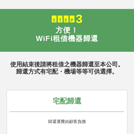
3
S
T
E
P
方便！
WiFi租借機器歸還
使用結束後請將租借之機器歸還至本公司。
歸還方式有宅配・機場等等可供選擇。
宅配歸還
歸還運費由顧客負擔