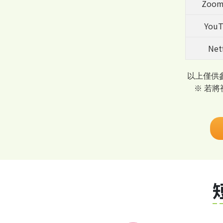
Zoo
YouT
Netf
以上僅供
※ 若