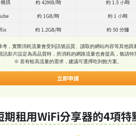
m視訊
約 42MB/時
約 1.5 小時
ube
約 1GB/時
約 1 小時
lix
約 1.2GB/時
約 50 分鐘
參考，實際消耗流量會受到訊號品質、讀取的網站內容等其他因
將視訊影片設定為高品質時，所消耗的網路流量也會提高，敬請特
※ 若有較高流量的需求，建議可選擇吃到飽方案。
立即申請
短期租用WiFi分享器的4項特