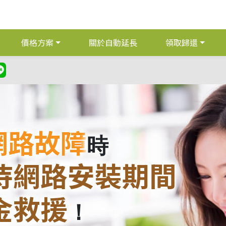
價格方案
關於自動延長
領取歸還
網路故障
時
待網路安裝期間
金救援
！