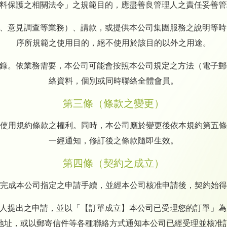
資料保護之相關法令」之規範目的，應盡善良管理人之責任妥善
明、意見調查等業務）、請款，或提供本公司集團服務之說明等
序所規範之使用目的，絕不使用於該目的以外之用途。
登錄。依業務需要，本公司可能會按照本公司規定之方法（電子
絡資料，個別或同時聯絡全體會員。
第三條（條款之變更）
使用規約條款之權利。同時，本公司應於變更後依本規約第五條
一經通知，修訂後之條款隨即生效。
第四條（契約之成立）
完成本公司指定之申請手續，並經本公司核准申請後，契約始得
請人提出之申請，並以「【訂單成立】本公司已受理您的訂單」
地址，或以郵寄信件等各種聯絡方式通知本公司已經受理並核准