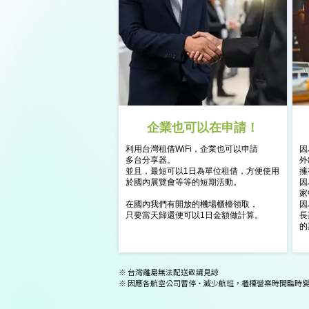
企業也可以在申請！
利用台灣租借WiFi，企業也可以申請
因
多台分享器。
外
並且，最短可以1日為單位租借，方便使用
擁
於國內展覽會等等的短期活動。
因
家
在國內我們有開放的機場櫃檯領取，
因
只要當天歸還便可以1日金額做計算。
長
的
※ 台灣離島無法配送敬請見諒
※ 因應各航空公司暫停・減少航班，櫃檯營業時間臨時