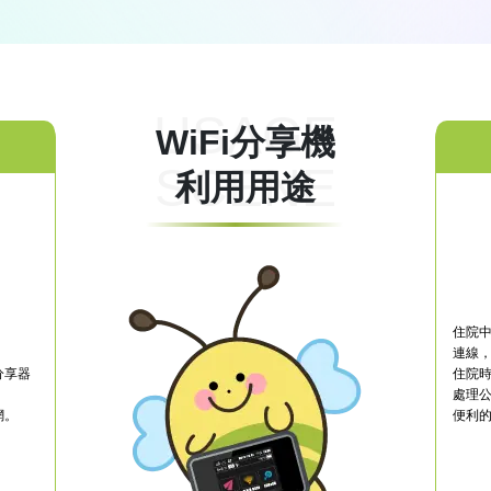
USAGE
WiFi分享機
SCENE
利用用途
住院中
連線
分享器
住院時
處理
網。
便利的