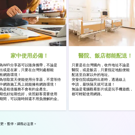
家中使用必備！
醫院、飯店都能配送！
為WiFi分享器可以隨身攜帶，不論是
只要是在台灣國內，收件地址不論是
出或是在家，只要在台灣到處都能
醫院，或是飯店，只要指定地點便能
有網路環境！
配送至自家以外的地址。
為領取當天便能使用分享器，不需等待
突發住院或臨時出差時，透過線上
中網路施工馬上就能擁有網路環境！
申請，最快隔天就可送達！
為是租借服務不會有約金產生。
無論是電腦觀看影片或是玩手機遊戲，
期也好短期也好，依照顧客需要使用
都可輕鬆使用網路。
期間，可以隨時歸還不用負擔解約金。
變更・暫停，請務必注意。