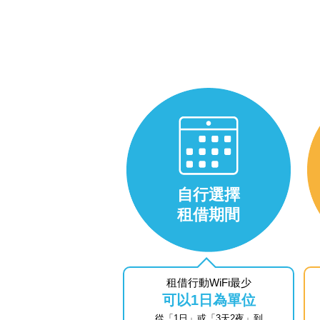
自行選擇
租借期間
租借行動WiFi最少
可以1日為單位
從「1日」或「3天2夜」到