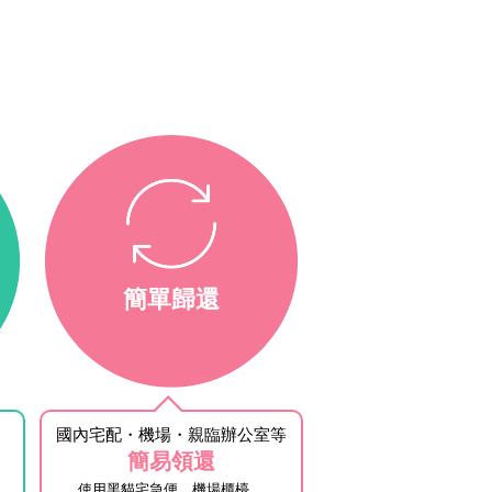
簡單歸還
國內宅配・機場・親臨辦公室等
簡易領還
使用黑貓宅急便、機場櫃檯、