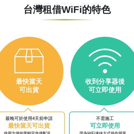
FEATURE
台灣租借WiFi的特色
最快當天
收到分享器後
可出貨
可立即使用
最晚可於使用4天前申請
不需施工
最快當天可出貨
可立即使用
使用方便的黑貓宅急便配送。
因為WiFi連線方式操作簡單，