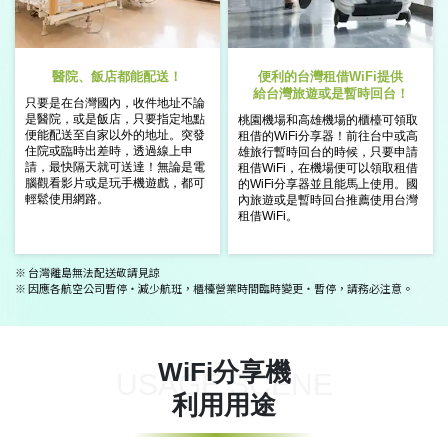
醫院、飯店都能配送！
便利的台灣租借WiFi提供
給台灣旅遊或是暫時回台！
只要是在台灣國內，收件地址不論
是
醫院，或是飯店，只要指定地點
桃園機場和高雄機場的櫃檯可領取
便能
配送至自家以外的地址。
突發
租借
的WiFi分享器！前往台中或高
住院或臨時出差時，透過線上
申
雄旅行
暫時回台的時候，只要申請
請，最快隔天就可送達！
無論是電
租借WiFi，
在機場便可以領取租借
腦觀看影片或是玩手機遊戲，
都可
的WiFi分享器
並且能馬上使用。國
輕鬆使用網路。
內旅遊或是暫時回台
推薦使用台灣
租借WiFi。
※ 台灣離島無法配送敬請見諒
※ 因應各航空公司暫停・減少航班，櫃檯營業時間臨時變更・暫停，請務必注意。
WiFi分享機
USAGE SCENE
利用用途