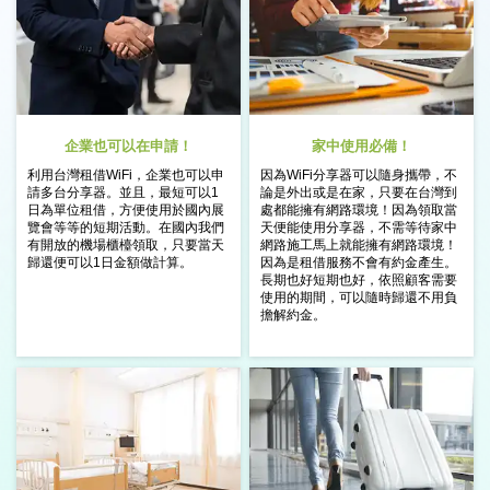
企業也可以在申請！
家中使用必備！
利用台灣租借WiFi，企業也可以申
因為WiFi分享器可以隨身攜帶，不
請
多台分享器。
並且，最短可以1
論是
外出或是在家，只要在台灣到
日為單位租借，方便使用
於國內展
處都能
擁有網路環境！
因為領取當
覽會等等的短期活動。
在國內我們
天便能使用分享器，不需等待
家中
有開放的機場櫃檯領取，
只要當天
網路施工馬上就能擁有網路環境！
歸還便可以1日金額做計算。
因為是租借服務不會有約金產生。
長期也好短期也好，依照顧客需要
使用
的期間，可以隨時歸還不用負
擔解約金。