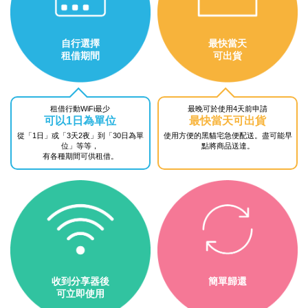
自行選擇
最快當天
租借期間
可出貨
租借行動WiFi最少
最晚可於使用4天前申請
可以1日為單位
最快當天可出貨
從「1日」或「3天2夜」到
「30日為單
使用方便的黑貓宅急便配送。
盡可能早
位」等等，
點將商品送達。
有各種期間可供租借。
收到分享器後
簡單歸還
可立即使用