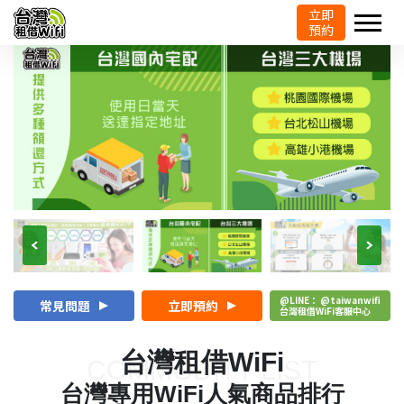
立即
預約
@LINE： @taiwanwifi
常見問題
立即預約
台灣租借WiFi客服中心
台灣租借WiFi
COMMODITY LIST
台灣專用WiFi人氣商品排行