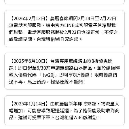
【2026年2月13日】農曆春節期間2月14日至2月22日
無電話客服服務，請由官方LINE或客服電子信箱與我
們聯繫，電話客服服務將於2月23日恢復正常，不便之
處敬請見諒，台灣租借WiFi感謝您。
【2025年6月10日】台灣專用無線路由器8折優惠開
跑！即日起至6/30前申請無線路由器商品，並於結帳時
輸入優惠代碼 「tw20j」即可享8折優惠！限時優惠錯
過不再，馬上預約，輕鬆連線不斷網！
【2025年1月14日】由於農曆新年即將來臨，物流量大
幅增加，可能會導致配送延遲，為了確保能及時收到商
品，建議可提早下單。台灣租借WiFi感謝您！