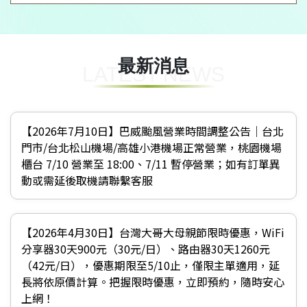
最新消息
LATEST NEWS
【2026年7月10日】巴威颱風營業時間調整公告｜台北
門市/台北松山機場/高雄小港機場正常營業，桃園機場
櫃台 7/10 營業至 18:00、7/11 暫停營業；如有訂單異
動或需延後取機請聯繫客服
【2026年4月30日】台灣大哥大母親節限時優惠，WiFi
分享器30天900元（30元/日）、路由器30天1260元
（42元/日），優惠期限至5/10止，僅限主單適用，延
長將依原價計算。把握限時優惠，立即預約，隨時安心
上網！