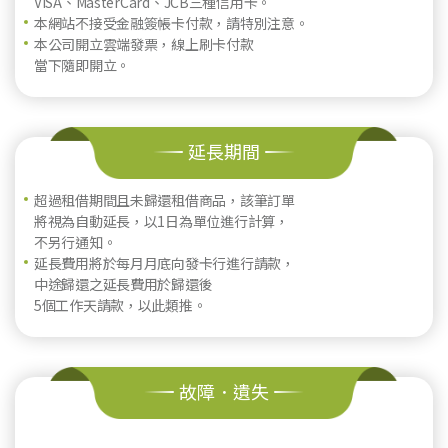
VISA、MasterCard、JCB三種信用卡。
本網站不接受金融簽帳卡付款，請特別注意。
本公司開立雲端發票，線上刷卡付款
當下隨即開立。
延長期間
超過租借期間且未歸還租借商品，該筆訂單
將視為自動延長，以1日為單位進行計算，
不另行通知。
延長費用將於每月月底向發卡行進行請款，
中途歸還之延長費用於歸還後
5個工作天請款，以此類推。
故障．遺失