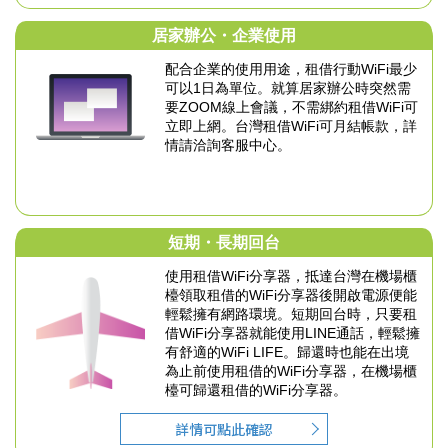
居家辦公・企業使用
配合企業的使用用途，租借行動WiFi最少
可以
1日為單位。就算居家辦公時突然需
要
ZOOM線上會議，不需綁約租借WiFi可
立即上網。
台灣租借WiFi可月結帳款，詳
情請洽詢客服中心。
短期・長期回台
使用租借WiFi分享器，抵達台灣在機場櫃
檯領取租借的
WiFi分享器後開啟電源便能
輕鬆擁有網路環境。
短期回台時，只要租
借WiFi分享器就能使用LINE通話，
輕鬆擁
有舒適的WiFi LIFE。
歸還時也能在出境
為止前使用租借的WiFi分享器，
在機場櫃
檯可歸還租借的WiFi分享器。
詳情可點此確認