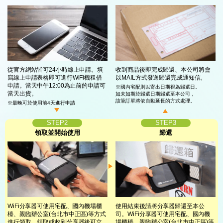
從官方網站皆可24小時線上申請。填
收到商品後即完成歸還、本公司將會
寫線上
申請表格即可進行WiFi機租借
以
MAIL方式發送歸還完成通知信。
申請。
當天中午12:00為止前的申請可
※國內宅配則以寄出日期視為歸還日。
當天出貨。
如未如期於歸還日期歸還至本公司，
該筆訂單將依自動延長的方式處理。
※最晚可於使用前4天進行申請
STEP2
STEP3
領取並開始使用
歸還
WiFi分享器可使用宅配、國內機場櫃
使用結束後請將分享器歸還至本公
檯、
親臨辦公室(台北市中正區)等方式
司。
WiFi分享器可使用宅配、國內機
進行領取。
領取或收到分享器後可立
場櫃檯、
親臨辦公室(台北市中正區)
等