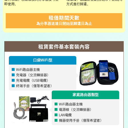
即使用。
方式進行歸還。
租借期間天數
為分享器送達日開始至歸還日為止
租賃套件基本套裝內容
口袋WiFi型
WiFi路由器主機
充電器（交流轉接器）
充電電纜（USB電纜）
終端手册（僅限希望者）
家庭路由器類型
WiFi路由器主機
電源線（交流轉接器）
LAN電纜
機器使用手册（僅限希望者）