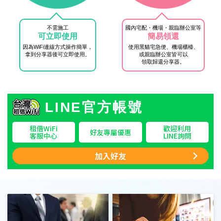
不需施工
國內宅配・機場・親臨辦公室等
可立即使用
簡易領還
因為WiFi連線方式操作簡單，
使用黑貓宅急便、機場櫃檯、
拿到分享器後可立即使用。
或親臨辦公室皆可以
領取歸還分享器。
LINE官方帳號
租借WiFi
歡迎利用
好友專屬優惠
客服中心
LINE詢問
加入好友