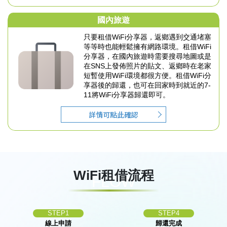
國內旅遊
只要租借WiFi分享器，返鄉遇到交通堵塞
等等時也能
輕鬆擁有網路環境。
租借WiFi
分享器，在國內旅遊時需要搜尋地圖或是
在
SNS上發佈照片的貼文、返鄉時在老家
短暫使用
WiFi環境都很方便。
租借WiFi分
享器後的歸還，也可在回家時到就近的7-
11
將WiFi分享器歸還即可。
詳情可點此確認
WiFi租借流程
FLOW
STEP1
STEP4
線上申請
歸還完成