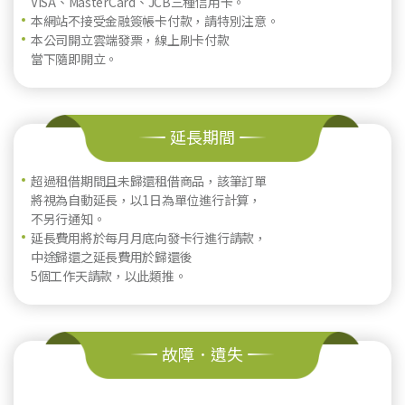
VISA、MasterCard、JCB三種信用卡。
本網站不接受金融簽帳卡付款，請特別注意。
本公司開立雲端發票，線上刷卡付款
當下隨即開立。
延長期間
超過租借期間且未歸還租借商品，該筆訂單
將視為自動延長，以1日為單位進行計算，
不另行通知。
延長費用將於每月月底向發卡行進行請款，
中途歸還之延長費用於歸還後
5個工作天請款，以此類推。
故障．遺失