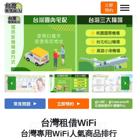
立即
預約
@LINE： @taiwanwifi
常見問題
立即預約
台灣租借WiFi客服中心
台灣租借WiFi
COMMODITY LIST
台灣專用WiFi人氣商品排行