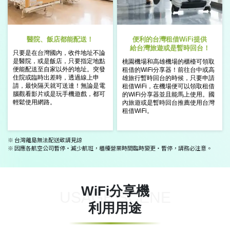
醫院、飯店都能配送！
便利的台灣租借WiFi提供
給台灣旅遊或是暫時回台！
只要是在台灣國內，收件地址不論
是
醫院，或是飯店，只要指定地點
桃園機場和高雄機場的櫃檯可領取
便能
配送至自家以外的地址。
突發
租借
的WiFi分享器！前往台中或高
住院或臨時出差時，透過線上
申
雄旅行
暫時回台的時候，只要申請
請，最快隔天就可送達！
無論是電
租借WiFi，
在機場便可以領取租借
腦觀看影片或是玩手機遊戲，
都可
的WiFi分享器
並且能馬上使用。國
輕鬆使用網路。
內旅遊或是暫時回台
推薦使用台灣
租借WiFi。
※ 台灣離島無法配送敬請見諒
※ 因應各航空公司暫停・減少航班，櫃檯營業時間臨時變更・暫停，請務必注意。
WiFi分享機
USAGE SCENE
利用用途