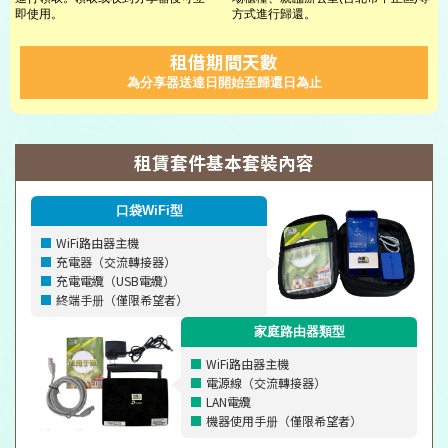
即使用。
方式進行歸還。
租借期間天數
為分享器送達日開始至歸還日為止
租賃套件基本套裝內容
口袋WiFi型
WiFi路由器主機
充電器（交流轉接器）
充電電纜（USB電纜）
終端手册（僅限希望者）
家庭路由器類型
WiFi路由器主機
電源線（交流轉接器）
LAN電纜
機器使用手册（僅限希望者）