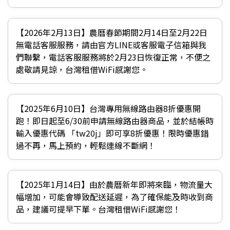
【2026年2月13日】農曆春節期間2月14日至2月22日
無電話客服服務，請由官方LINE或客服電子信箱與我
們聯繫，電話客服服務將於2月23日恢復正常，不便之
處敬請見諒，台灣租借WiFi感謝您。
【2025年6月10日】台灣專用無線路由器8折優惠開
跑！即日起至6/30前申請無線路由器商品，並於結帳時
輸入優惠代碼 「tw20j」即可享8折優惠！限時優惠錯
過不再，馬上預約，輕鬆連線不斷網！
【2025年1月14日】由於農曆新年即將來臨，物流量大
幅增加，可能會導致配送延遲，為了確保能及時收到商
品，建議可提早下單。台灣租借WiFi感謝您！