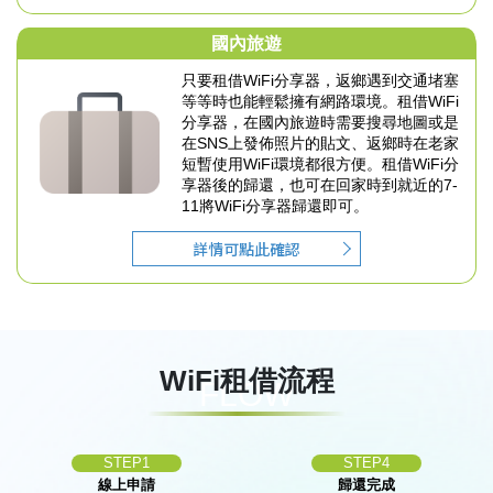
國內旅遊
只要租借WiFi分享器，返鄉遇到交通堵塞
等等時也能
輕鬆擁有網路環境。
租借WiFi
分享器，在國內旅遊時需要搜尋地圖或是
在
SNS上發佈照片的貼文、返鄉時在老家
短暫使用
WiFi環境都很方便。
租借WiFi分
享器後的歸還，也可在回家時到就近的7-
11
將WiFi分享器歸還即可。
詳情可點此確認
WiFi租借流程
FLOW
STEP1
STEP4
線上申請
歸還完成