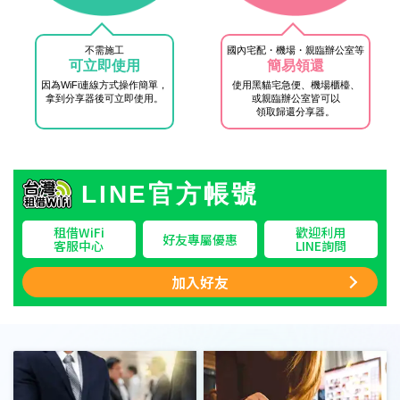
不需施工
國內宅配・機場・親臨辦公室等
可立即使用
簡易領還
因為WiFi連線方式操作簡單，
使用黑貓宅急便、機場櫃檯、
拿到分享器後可立即使用。
或親臨辦公室皆可以
領取歸還分享器。
LINE官方帳號
租借WiFi
歡迎利用
好友專屬優惠
客服中心
LINE詢問
加入好友