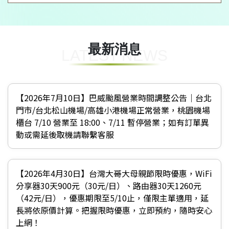
最新消息
LATEST NEWS
【2026年7月10日】巴威颱風營業時間調整公告｜台北
門市/台北松山機場/高雄小港機場正常營業，桃園機場
櫃台 7/10 營業至 18:00、7/11 暫停營業；如有訂單異
動或需延後取機請聯繫客服
【2026年4月30日】台灣大哥大母親節限時優惠，WiFi
分享器30天900元（30元/日）、路由器30天1260元
（42元/日），優惠期限至5/10止，僅限主單適用，延
長將依原價計算。把握限時優惠，立即預約，隨時安心
上網！