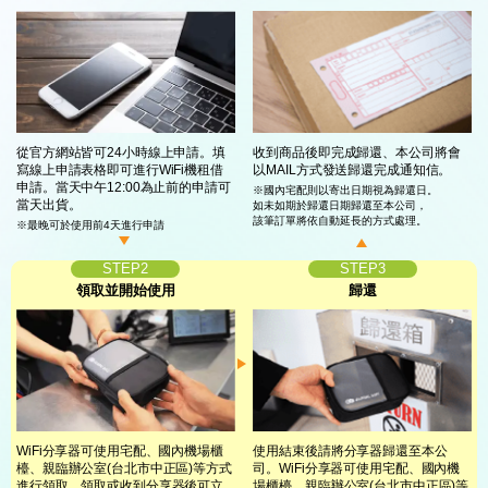
從官方網站皆可24小時線上申請。填
收到商品後即完成歸還、本公司將會
寫線上
申請表格即可進行WiFi機租借
以
MAIL方式發送歸還完成通知信。
申請。
當天中午12:00為止前的申請可
※國內宅配則以寄出日期視為歸還日。
當天出貨。
如未如期於歸還日期歸還至本公司，
該筆訂單將依自動延長的方式處理。
※最晚可於使用前4天進行申請
STEP2
STEP3
領取並開始使用
歸還
WiFi分享器可使用宅配、國內機場櫃
使用結束後請將分享器歸還至本公
檯、
親臨辦公室(台北市中正區)等方式
司。
WiFi分享器可使用宅配、國內機
進行領取。
領取或收到分享器後可立
場櫃檯、
親臨辦公室(台北市中正區)
等