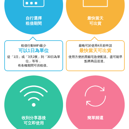
自行選擇
最快當天
租借期間
可出貨
租借行動WiFi最少
最晚可於使用4天前申請
可以1日為單位
最快當天可出貨
從「1日」或「3天2夜」到
「30日為單
使用方便的黑貓宅急便配送。
盡可能早
位」等等，
點將商品送達。
有各種期間可供租借。
收到分享器後
簡單歸還
可立即使用