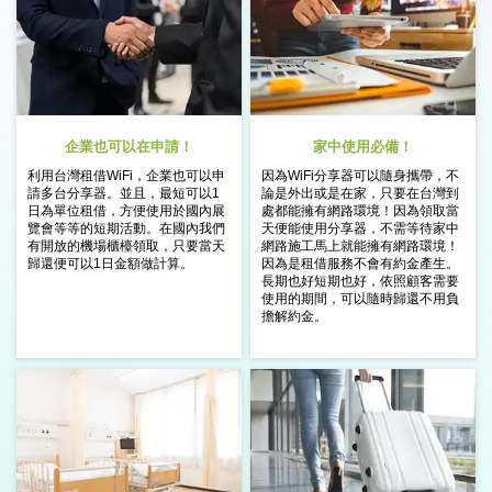
企業也可以在申請！
家中使用必備！
利用台灣租借WiFi，企業也可以申
因為WiFi分享器可以隨身攜帶，不
請
多台分享器。
並且，最短可以1
論是
外出或是在家，只要在台灣到
日為單位租借，方便使用
於國內展
處都能
擁有網路環境！
因為領取當
覽會等等的短期活動。
在國內我們
天便能使用分享器，不需等待
家中
有開放的機場櫃檯領取，
只要當天
網路施工馬上就能擁有網路環境！
歸還便可以1日金額做計算。
因為是租借服務不會有約金產生。
長期也好短期也好，依照顧客需要
使用
的期間，可以隨時歸還不用負
擔解約金。