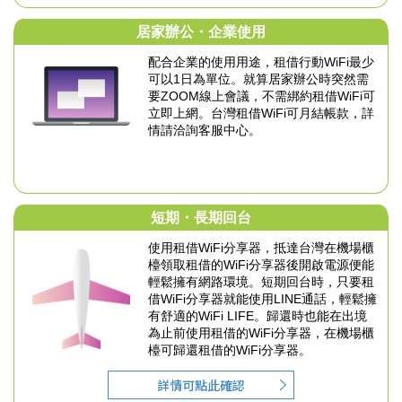
居家辦公・企業使用
配合企業的使用用途，租借行動WiFi最少
可以
1日為單位。就算居家辦公時突然需
要
ZOOM線上會議，不需綁約租借WiFi可
立即上網。
台灣租借WiFi可月結帳款，詳
情請洽詢客服中心。
短期・長期回台
使用租借WiFi分享器，抵達台灣在機場櫃
檯領取租借的
WiFi分享器後開啟電源便能
輕鬆擁有網路環境。
短期回台時，只要租
借WiFi分享器就能使用LINE通話，
輕鬆擁
有舒適的WiFi LIFE。
歸還時也能在出境
為止前使用租借的WiFi分享器，
在機場櫃
檯可歸還租借的WiFi分享器。
詳情可點此確認